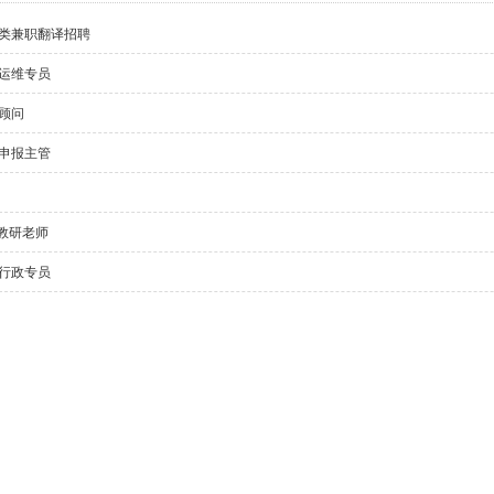
类兼职翻译招聘
运维专员
顾问
申报主管
I教研老师
行政专员